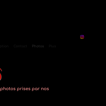
iption
Contact
Photos
Plus
s
s photos prises par nos