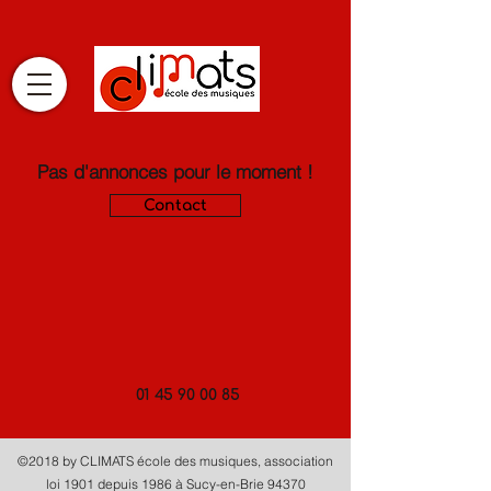
Pas d'annonces pour le moment !
Contact
01 45 90 00 85
©2018 by CLIMATS école des musiques, association
loi 1901 depuis 1986 à Sucy-en-Brie 94370