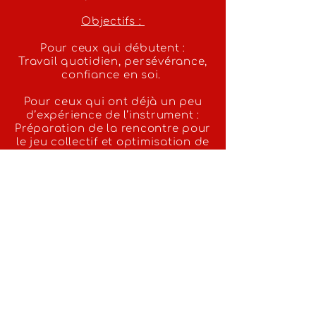
Objectifs :
Pour ceux qui débutent :
Travail quotidien, persévérance,
confiance en soi.
Pour ceux qui ont déjà un peu
d’expérience de l’instrument :
Préparation de la rencontre pour
le jeu collectif et optimisation de
son temps de travail.
Pour « les plus forts » :
Répertoire proposé par le
professeur et les élèves, d’un
commun accord.