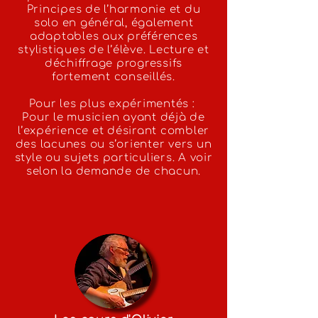
Principes de l’harmonie et du
solo en général, également
adaptables aux préférences
stylistiques de l’élève. Lecture et
déchiffrage progressifs
fortement conseillés.
Pour les plus expérimentés :
Pour le musicien ayant déjà de
l’expérience et désirant combler
des lacunes ou s’orienter vers un
style ou sujets particuliers. A voir
selon la demande de chacun.