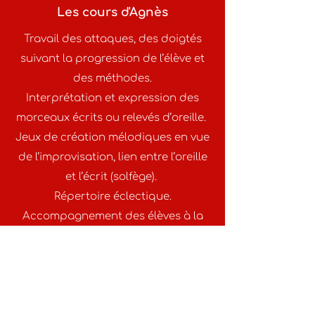
Les cours d'Agnès
Travail des attaques, des doigtés
suivant la progression de l’élève et
des méthodes.
Interprétation et expression des
morceaux écrits ou relevés d’oreille.
Jeux de création mélodiques en vue
de l’improvisation, lien entre l’oreille
et l’écrit (solfège).
Répertoire éclectique.
Accompagnement des élèves à la
guitare, au piano, à l’accordéon,
travail de l’élève avec des CD ou
enregistrements et des partitions.